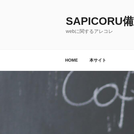
コ
ン
テ
SAPICORU
ン
webに関するアレコレ
ツ
へ
ス
キ
HOME
本サイト
ッ
プ