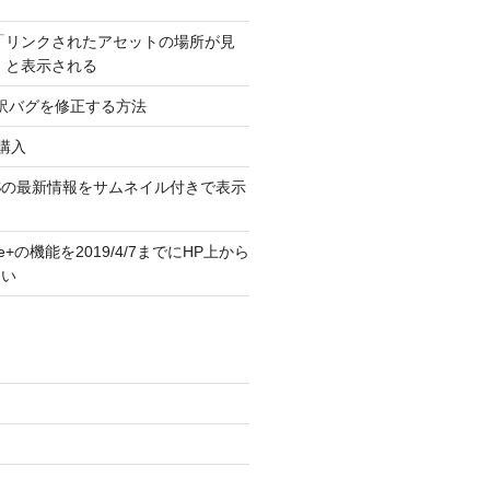
 「リンクされたアセットの場所が見
 と表示される
翻訳バグを修正する方法
vi購入
Sの最新情報をサムネイル付きで表示
e+の機能を2019/4/7までにHP上から
さい