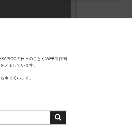
て
SAPICOの日々のことやWEB制作関
とをメモしています。
事も承っています。
検
索