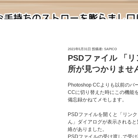
投
2021年5月31日
投稿者:
SAPICO
稿
PSDファイル 「
日:
所が見つかりませ
Photoshop CCよりも以
CCに切り替えた時にこの機能
備忘録かねてメモします。
PSDファイルを開くと「リン
ん」ダイアログが表示されると
絡がありました。
PSDファイルの受け渡しで受