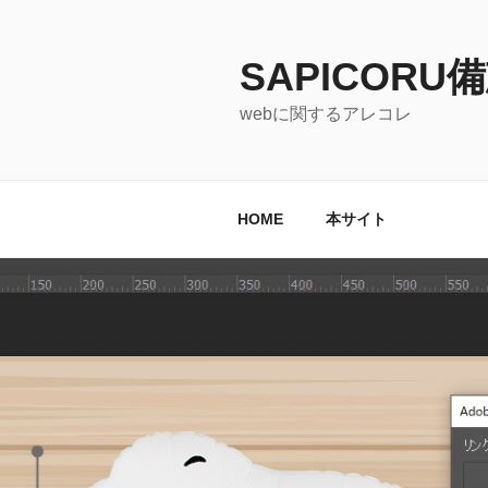
コ
ン
テ
SAPICORU
ン
webに関するアレコレ
ツ
へ
ス
キ
HOME
本サイト
ッ
プ