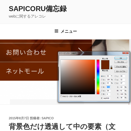
コ
SAPICORU備忘録
ン
webに関するアレコレ
テ
ン
ツ
メニュー
へ
ス
キ
ッ
プ
投
2015年8月7日
投稿者:
SAPICO
稿
背景色だけ透過して中の要素（文
日: