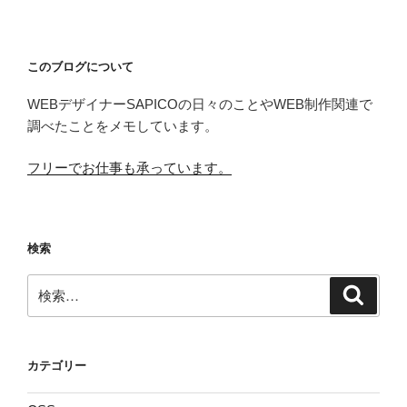
シ
ョ
ン
このブログについて
WEBデザイナーSAPICOの日々のことやWEB制作関連で
調べたことをメモしています。
フリーでお仕事も承っています。
検索
検
検
索
索:
カテゴリー