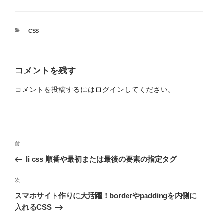
カ
CSS
テ
ゴ
リ
ー
コメントを残す
コメントを投稿するには
ログイン
してください。
投
前
前
稿
の
li css 順番や最初または最後の要素の指定タグ
ナ
投
ビ
稿
次
次
ゲ
の
スマホサイト作りに大活躍！borderやpaddingを内側に
投
ー
入れるCSS
稿