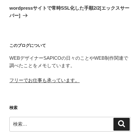
の
ー
wordpressサイトで常時SSL化した手順2/2[エックスサー
投
シ
バー]
稿
ョ
ン
このブログについて
WEBデザイナーSAPICOの日々のことやWEB制作関連で
調べたことをメモしています。
フリーでお仕事も承っています。
検索
検
検
索
索: