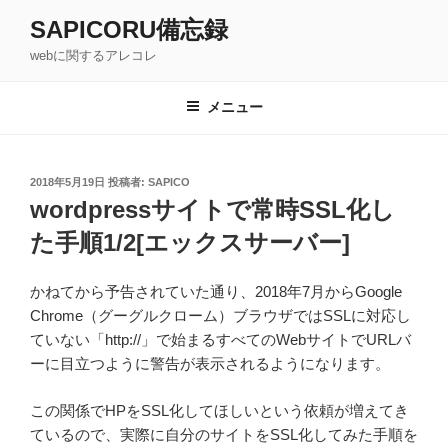
コ
SAPICORU備忘録
ン
webに関するアレコレ
テ
ン
ツ
メニュー
へ
ス
キ
投
2018年5月19日
投稿者:
SAPICO
稿
ッ
wordpressサイトで常時SSL化し
日:
プ
た手順1/2[エックスサーバー]
かねてから予告されていた通り、2018年7月からGoogle
Chrome（グーグルクローム）ブラウザではSSLに対応し
ていない「http://」で始まるすべてのWebサイトでURLバ
ーに目立つように警告が表示されるようになります。
この関係でHPをSSL化してほしいという依頼が増えてき
ているので、実際に自分のサイトをSSL化してみた手順を