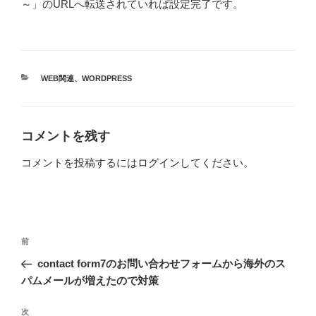
～」のURLへ転送されていれば設定完了です。
カ
WEB関連
、
WORDPRESS
テ
ゴ
リ
ー
コメントを残す
コメントを投稿するには
ログイン
してください。
投
前
前
稿
の
contact form7のお問い合わせフォームから海外のス
ナ
投
パムメールが増えたので対策
ビ
稿
ゲ
次
次