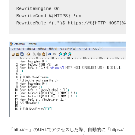
RewriteEngine On

RewriteCond %{HTTPS} !on

RewriteRule ^(.*)$ https://%{HTTP_HOST}%{RE
「http://～」のURLでアクセスした際、自動的に「https://